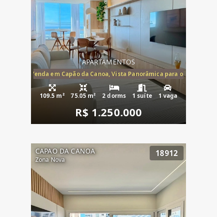
APARTAMENTOS
ira-Mar à Venda em Capão da Canoa, Vista Panorâmica para o Mar, 2 Dormi
109.5 m²
75.05 m²
2 dorms
1 suíte
1 vaga
R$ 1.250.000
CAPAO DA CANOA
18912
Zona Nova