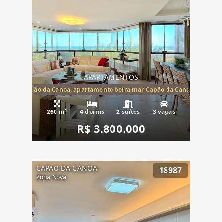
APARTAMENTOS
te mar Capão da Canoa, apartamento beira mar Capão da Canoa, aparta
260 m²
4 dorms
2 suítes
3 vagas
R$ 3.800.000
CAPAO DA CANOA
18987
Zona Nova