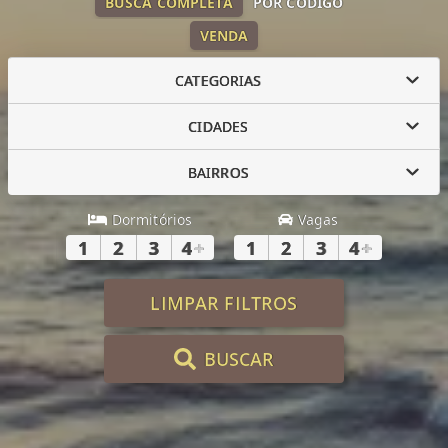
BUSCA COMPLETA
POR CÓDIGO
VENDA
CATEGORIAS
CIDADES
BAIRROS
Dormitórios
Vagas
1
2
3
4
+
1
2
3
4
+
LIMPAR FILTROS
BUSCAR