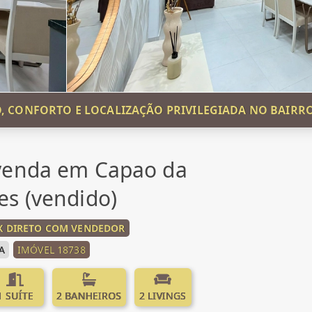
O, CONFORTO E LOCALIZAÇÃO PRIVILEGIADA NO BAIRR
venda em Capao da
s (vendido)
0X DIRETO COM VENDEDOR
A
IMÓVEL 18738
1 SUÍTE
2 BANHEIROS
2 LIVINGS