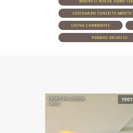
BANHO C/ BOX DE VIDRO T
COZINHA EM CONCEITO ABERTO
LIVING 2 AMBIENTES
REBAIXO EM GESSO
CAPAO DA CANOA
1901
Centro