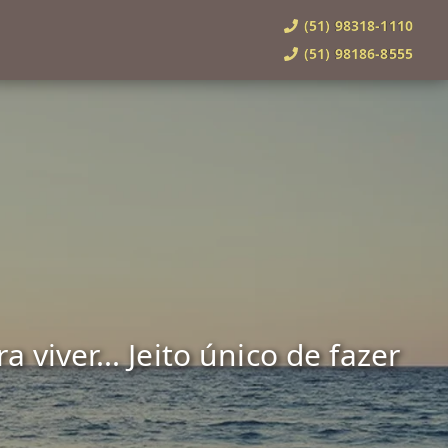
(51) 98318-1110
(51) 98186-8555
viver... Jeito único de fazer