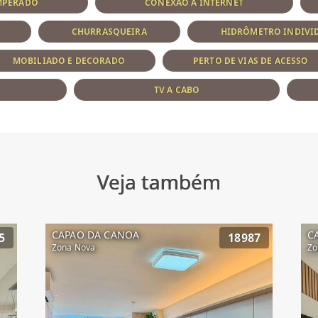
EMPERADO
CONEXÃO À INTERNET
CHURRASQUEIRA
HIDRÔMETRO INDIVI
MOBILIADO E DECORADO
PERTO DE VIAS DE ACESSO
TV A CABO
Veja também
CAPAO DA CANOA
C
5
18987
Zona Nova
Zo