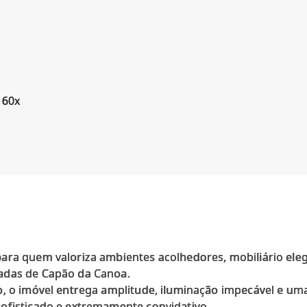
 60x
ra quem valoriza ambientes acolhedores, mobiliário elega
adas de Capão da Canoa.
do, o imóvel entrega amplitude, iluminação impecável e 
ofisticado e extremamente convidativo.