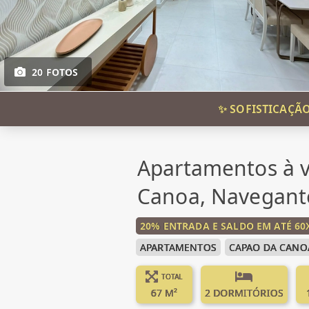
20 FOTOS
✨ SOFISTICAÇÃ
Apartamentos à 
Canoa, Navegante
20% ENTRADA E SALDO EM ATÉ 6
APARTAMENTOS
CAPAO DA CANO
TOTAL
67 M²
2 DORMITÓRIOS