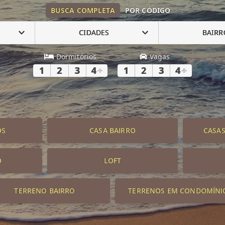
BUSCA COMPLETA
POR CÓDIGO
CIDADES
BAIRR
Dormitórios
Vagas
1
2
3
4
+
1
2
3
4
+
OS
CASA BAIRRO
CASA
O
LOFT
TERRENO BAIRRO
TERRENOS EM CONDOMÍNI