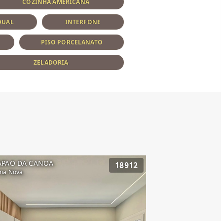
COZINHA AMERICANA
DUAL
INTERFONE
PISO PORCELANATO
ZELADORIA
APAO DA CANOA
18912
na Nova