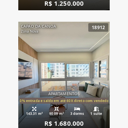
R$ 1.250.000
CAPAO DA CANOA
18912
Zona Nova
APARTAMENTOS
20% entrada e saldo em até 60X direto com vendedor
143.31 m²
90.09 m²
3 dorms
1 suíte
R$ 1.680.000