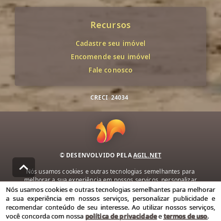
Recursos
Cadastre seu imóvel
Encomende seu imóvel
Fale conosco
CRECI
24034
© DESENVOLVIDO PELA
AGIL.NET
Nós usamos cookies e outras tecnologias semelhantes para
melhorar a sua experiência em nossos serviços, personalizar
publicidade e recomendar conteúdo de seu interesse. Ao utilizar
Nós usamos cookies e outras tecnologias semelhantes para melhorar
nossos serviços, você concorda com nossa política de privacidade e
a sua experiência em nossos serviços, personalizar publicidade e
termos de uso.
recomendar conteúdo de seu interesse. Ao utilizar nossos serviços,
você concorda com nossa
política de privacidade
e
termos de uso
.
Política de Privacidade
Termos de uso