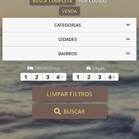
BUSCA COMPLETA
POR CÓDIGO
VENDA
CATEGORIAS
CIDADES
BAIRROS
Dormitórios
Vagas
1
2
3
4
+
1
2
3
4
+
LIMPAR FILTROS
BUSCAR