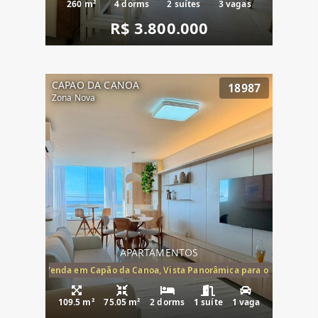
260 m²
4 dorms
2 suítes
3 vagas
R$ 3.800.000
CAPAO DA CANOA
18987
Zona Nova
APARTAMENTOS
ira-Mar à Venda em Capão da Canoa, Vista Panorâmica para o Mar, 2 Dormi
109.5 m²
75.05 m²
2 dorms
1 suíte
1 vaga