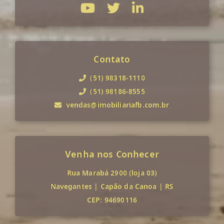
Contato
(51) 98318-1110
(51) 98186-8555
vendas@imobiliariafb.com.br
Venha nos Conhecer
Rua Marabá 2900 (loja 03)
Navegantes
|
Capão da Canoa
|
RS
CEP: 94690116