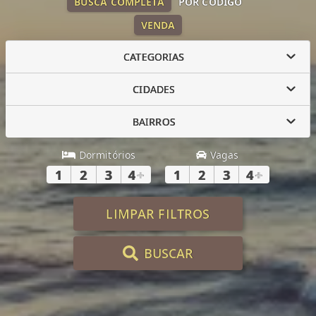
BUSCA COMPLETA
POR CÓDIGO
VENDA
CATEGORIAS
CIDADES
BAIRROS
Dormitórios
Vagas
1
2
3
4
+
1
2
3
4
+
LIMPAR FILTROS
BUSCAR