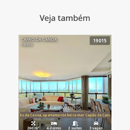
Veja também
CAPAO DA CANOA
19015
Centro
APARTAMENTOS
te mar Capão da Canoa, apartamento beira mar Capão da Canoa, aparta
260 m²
4 dorms
2 suítes
3 vagas