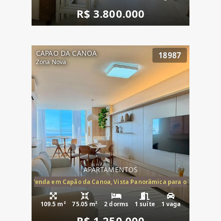
R$ 3.800.000
CAPAO DA CANOA
18987
Zona Nova
APARTAMENTOS
ira-Mar à Venda em Capão da Canoa, Vista Panorâmica para o Mar, 2 Dormi
109.5 m²
75.05 m²
2 dorms
1 suíte
1 vaga
R$ 1.250.000