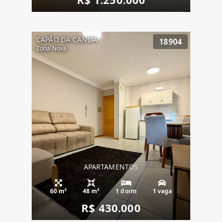
CAPÃO DA CANOA
18904
Zona Nova
APARTAMENTOS
60 m²
48 m²
1 dorm
1 vaga
R$ 430.000