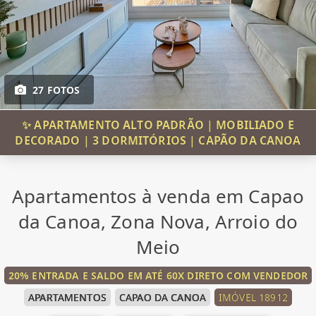
27 FOTOS
✨ APARTAMENTO ALTO PADRÃO | MOBILIADO E
DECORADO | 3 DORMITÓRIOS | CAPÃO DA CANOA
Apartamentos à venda em Capao
da Canoa, Zona Nova, Arroio do
Meio
20% ENTRADA E SALDO EM ATÉ 60X DIRETO COM VENDEDOR
APARTAMENTOS
CAPAO DA CANOA
IMÓVEL 18912