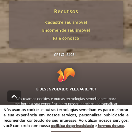
Recursos
Cadastre seu imóvel
Encomende seu imóvel
Fale conosco
CRECI
24034
© DESENVOLVIDO PELA
AGIL.NET
Nós usamos cookies e outras tecnologias semelhantes para
melhorar a sua experiência em nossos serviços, personalizar
publicidade e recomendar conteúdo de seu interesse. Ao utilizar
Nós usamos cookies e outras tecnologias semelhantes para melhorar
nossos serviços, você concorda com nossa política de privacidade e
a sua experiência em nossos serviços, personalizar publicidade e
termos de uso.
recomendar conteúdo de seu interesse. Ao utilizar nossos serviços,
você concorda com nossa
política de privacidade
e
termos de uso
.
Política de Privacidade
Termos de uso