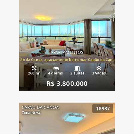
APARTAMENTOS
te mar Capão da Canoa, apartamento beira mar Capão da Canoa, aparta
260 m²
4 dorms
2 suítes
3 vagas
R$ 3.800.000
CAPAO DA CANOA
18987
Zona Nova