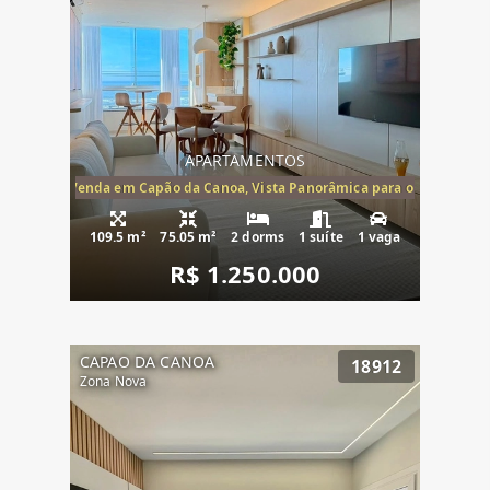
APARTAMENTOS
ira-Mar à Venda em Capão da Canoa, Vista Panorâmica para o Mar, 2 Dormi
109.5 m²
75.05 m²
2 dorms
1 suíte
1 vaga
R$ 1.250.000
CAPAO DA CANOA
18912
Zona Nova