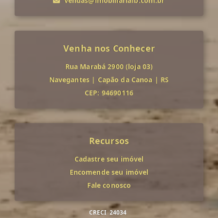
vendas@imobiliariafb.com.br
Venha nos Conhecer
Rua Marabá 2900 (loja 03)
Navegantes
|
Capão da Canoa
|
RS
CEP: 94690116
Recursos
Cadastre seu imóvel
Encomende seu imóvel
Fale conosco
CRECI
24034