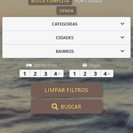
BUSCA COMPLETA
POR CÓDIGO
VENDA
CATEGORIAS
CIDADES
BAIRROS
Dormitórios
Vagas
1
2
3
4
+
1
2
3
4
+
LIMPAR FILTROS
BUSCAR