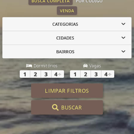
BUSCA COMPLETA
POR CÓDIGO
VENDA
CATEGORIAS
CIDADES
BAIRROS
Dormitórios
Vagas
1
2
3
4
+
1
2
3
4
+
LIMPAR FILTROS
BUSCAR