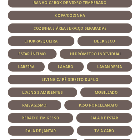
BANHO C/ BOX DE VIDRO TEMPERADO
COPA/COZINHA
COZINHA E ÁREA SERVIÇO SEPARADAS
CHURRASQUEIRA
DECK SECO
ESTAR ÍNTIMO
HIDRÔMETRO INDIVIDUAL
LAREIRA
LAVABO
LAVANDERIA
LIVING C/ PÉ DIREITO DUPLO
LIVING 3 AMBIENTES
MOBILIADO
PAISAGISMO
PISO PORCELANATO
REBAIXO EM GESSO
SALA DE ESTAR
SALA DE JANTAR
TV A CABO