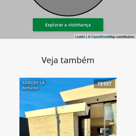
Explorar a vizinhança
Leaflet
| ©
OpenStreetMap
contributors
Veja também
XANGRI-LA
18997
Remanso