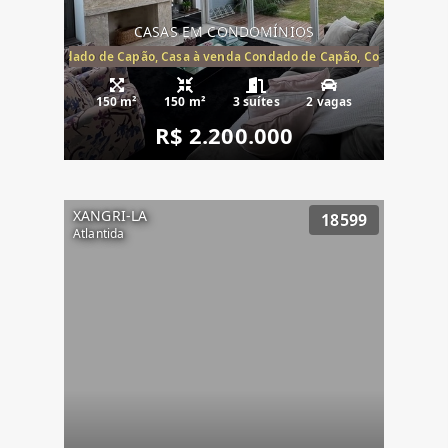
CASAS EM CONDOMÍNIOS
Capão, Condado de Capão, Casa à venda Condado de Capão, Condomínio 
150 m²
150 m²
3 suítes
2 vagas
R$ 2.200.000
XANGRI-LA
18599
Atlantida