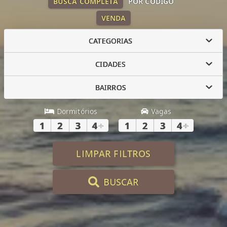
BUSCA COMPLETA
POR CÓDIGO
VENDA
CATEGORIAS
CIDADES
BAIRROS
Dormitórios
Vagas
1
2
3
4
+
1
2
3
4
+
LIMPAR FILTROS
BUSCAR