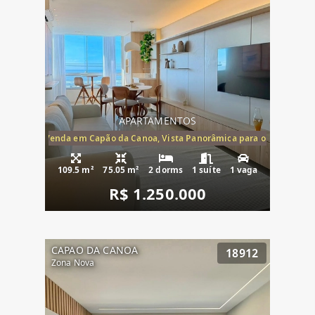
APARTAMENTOS
ira-Mar à Venda em Capão da Canoa, Vista Panorâmica para o Mar, 2 Dormi
109.5 m²
75.05 m²
2 dorms
1 suíte
1 vaga
R$ 1.250.000
CAPAO DA CANOA
18912
Zona Nova