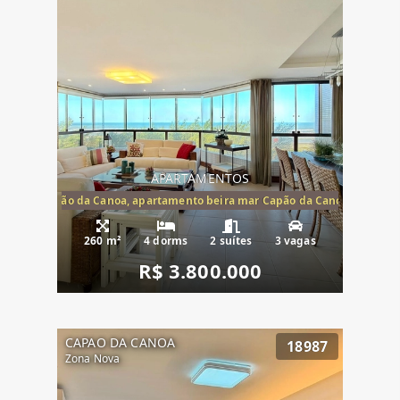
APARTAMENTOS
te mar Capão da Canoa, apartamento beira mar Capão da Canoa, aparta
260 m²
4 dorms
2 suítes
3 vagas
R$ 3.800.000
CAPAO DA CANOA
18987
Zona Nova