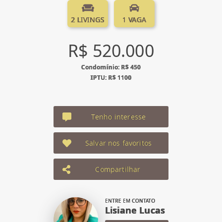
2 LIVINGS
1 VAGA
R$ 520.000
Condomínio: R$ 450
IPTU: R$ 1100
Tenho interesse
Salvar nos favoritos
Compartilhar
ENTRE EM CONTATO
Lisiane Lucas