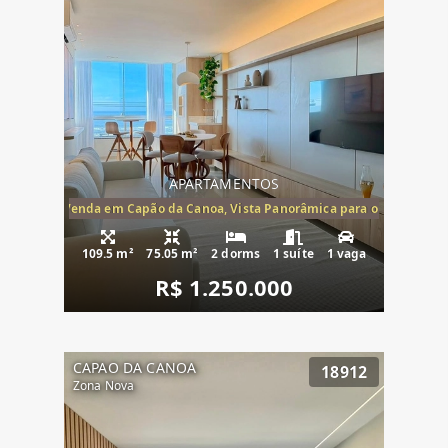
APARTAMENTOS
ira-Mar à Venda em Capão da Canoa, Vista Panorâmica para o Mar, 2 Dormi
109.5 m²
75.05 m²
2 dorms
1 suíte
1 vaga
R$ 1.250.000
CAPAO DA CANOA
18912
Zona Nova