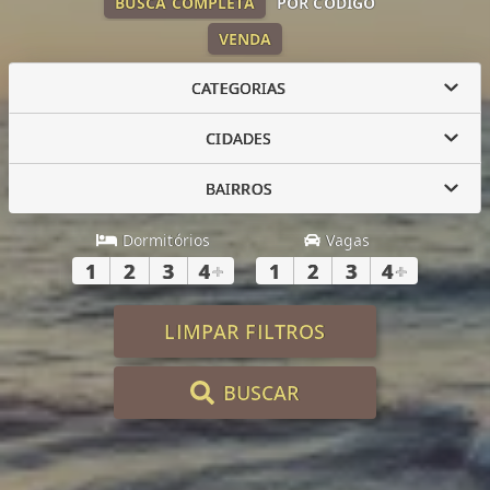
BUSCA COMPLETA
POR CÓDIGO
VENDA
CATEGORIAS
CIDADES
BAIRROS
Dormitórios
Vagas
1
2
3
4
+
1
2
3
4
+
LIMPAR FILTROS
BUSCAR