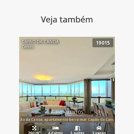
Veja também
CAPAO DA CANOA
19015
Centro
APARTAMENTOS
te mar Capão da Canoa, apartamento beira mar Capão da Canoa, aparta
260 m²
4 dorms
2 suítes
3 vagas