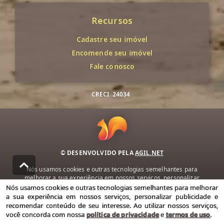
Recursos
Cadastre seu imóvel
Encomende seu imóvel
Fale conosco
CRECI
24034
© DESENVOLVIDO PELA
AGIL.NET
Nós usamos cookies e outras tecnologias semelhantes para
melhorar a sua experiência em nossos serviços, personalizar
publicidade e recomendar conteúdo de seu interesse. Ao utilizar
Nós usamos cookies e outras tecnologias semelhantes para melhorar
nossos serviços, você concorda com nossa política de privacidade e
a sua experiência em nossos serviços, personalizar publicidade e
termos de uso.
recomendar conteúdo de seu interesse. Ao utilizar nossos serviços,
você concorda com nossa
política de privacidade
e
termos de uso
.
Política de Privacidade
Termos de uso