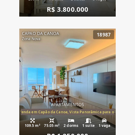
R$ 3.800.000
CAPAO DA CANOA
18987
Zona Nova
APARTAMENTOS
ira-Mar à Venda em Capão da Canoa, Vista Panorâmica para o Mar, 2 Dormi
109.5 m²
75.05 m²
2 dorms
1 suíte
1 vaga