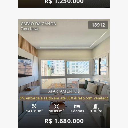
R$ 1.250.000
CAPAO DA CANOA
18912
Zona Nova
APARTAMENTOS
20% entrada e saldo em até 60X direto com vendedor
143.31 m²
90.09 m²
3 dorms
1 suíte
R$ 1.680.000