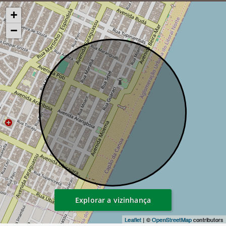
+
−
Explorar a vizinhança
Leaflet
| ©
OpenStreetMap
contributors