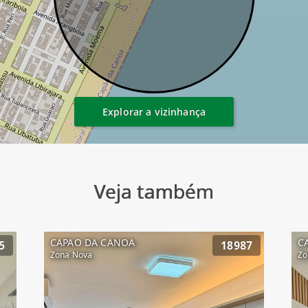
Explorar a vizinhança
Veja também
CAPAO DA CANOA
C
5
18987
Zona Nova
Zo