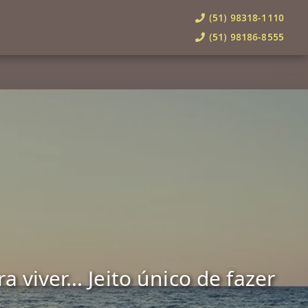
(51) 98318-1110
(51) 98186-8555
viver... Jeito único de fazer