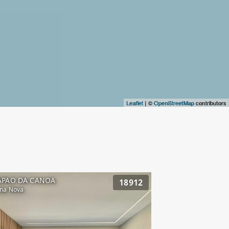
Leaflet
| ©
OpenStreetMap
contributors
APAO DA CANOA
18912
na Nova