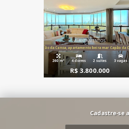
APARTAMENTOS
artamento frente mar Capão da Canoa, apartamento beira mar Capão da 
Apartamento Be
260 m²
4 dorms
2 suítes
3 vagas
R$ 3.800.000
Cadastre-se a