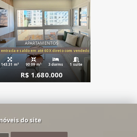
APARTAMENTOS
tórios,(1suíte)
 entrada e saldo em até 60X direto com vendedor
143.31 m²
90.09 m²
3 dorms
1 suíte
R$ 1.680.000
móveis do site