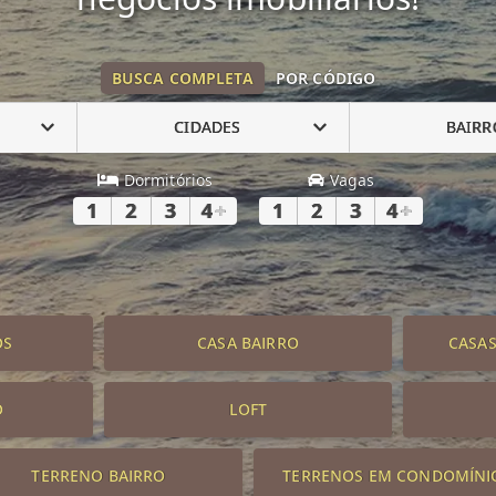
BUSCA COMPLETA
POR CÓDIGO
CIDADES
BAIRR
Dormitórios
Vagas
1
2
3
4
+
1
2
3
4
+
OS
CASA BAIRRO
CASA
O
LOFT
TERRENO BAIRRO
TERRENOS EM CONDOMÍNI