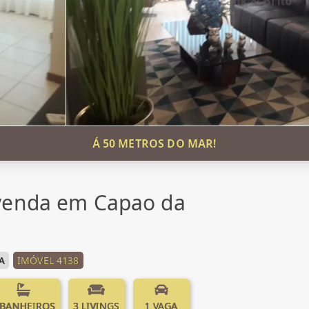
Á 50 METROS DO MAR!
venda em Capao da
A
IMÓVEL 4138
 BANHEIROS
3 LIVINGS
1 VAGA