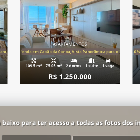
APARTAMENTOS
Canoa, apartamento à venda Cap
ira-Mar à Venda em Capão da Canoa, Vista Panorâmica para o Mar, 2 Dormi
20%
109.5 m²
75.05 m²
2 dorms
1 suíte
1 vaga
R$ 1.250.000
 baixo para ter acesso a todas as fotos dos i