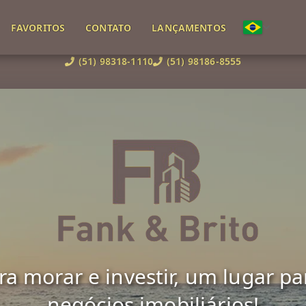
FAVORITOS
CONTATO
LANÇAMENTOS
(51) 98318-1110
(51) 98186-8555
 morar e investir, um lugar para 
negócios imobiliários!