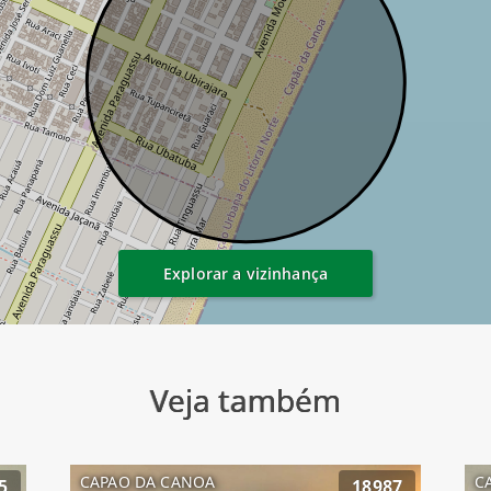
Explorar a vizinhança
Veja também
CAPAO DA CANOA
C
5
18987