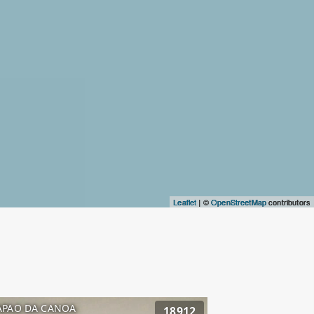
Leaflet
| ©
OpenStreetMap
contributors
APAO DA CANOA
18912