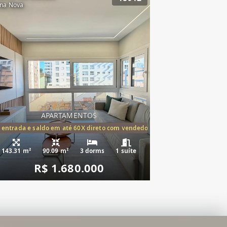
na Nova
APARTAMENTOS
tórios,(1suíte)
 entrada e saldo em até 60X direto com vendedor
143.31 m²
90.09 m²
3 dorms
1 suíte
R$ 1.680.000