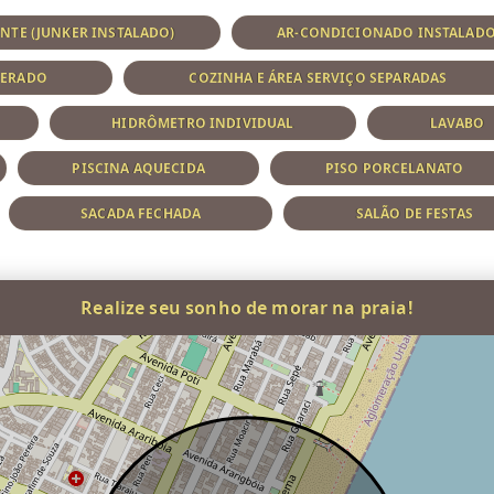
NTE (JUNKER INSTALADO)
AR-CONDICIONADO INSTALAD
PERADO
COZINHA E ÁREA SERVIÇO SEPARADAS
HIDRÔMETRO INDIVIDUAL
LAVABO
PISCINA AQUECIDA
PISO PORCELANATO
SACADA FECHADA
SALÃO DE FESTAS
Realize seu sonho de morar na praia!