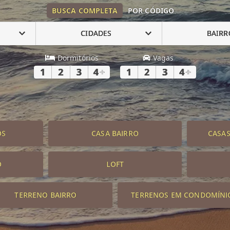
BUSCA COMPLETA
POR CÓDIGO
CIDADES
BAIRR
Dormitórios
Vagas
1
2
3
4
+
1
2
3
4
+
OS
CASA BAIRRO
CASA
O
LOFT
TERRENO BAIRRO
TERRENOS EM CONDOMÍNI