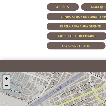
4 SUÍTES
ÁGUA QUE
BANHO C/ BOX DE VIDRO TEM
ESPERA PARA ÁGUA QUENTE
MOBILIADO E DECORADO
SACADA DE FRENTE
+
−