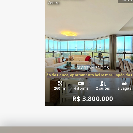
Centro
APARTAMENTOS
artamento frente mar Capão da Canoa, apartamento beira mar Capão da 
Apartamento Be
260 m²
4 dorms
2 suítes
3 vagas
R$ 3.800.000