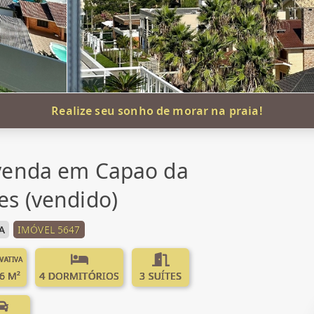
Realize seu sonho de morar na praia!
venda em Capao da
s (vendido)
A
IMÓVEL 5647
IVATIVA
6 M²
4 DORMITÓRIOS
3 SUÍTES