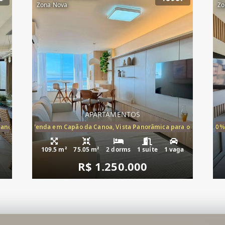
Zona Nova
Zo
APARTAMENTOS
Canoa, apartamento à venda Cap
ira-Mar à Venda em Capão da Canoa, Vista Panorâmica para o Mar, 2 Dormi
20%
109.5 m²
75.05 m²
2 dorms
1 suíte
1 vaga
R$ 1.250.000