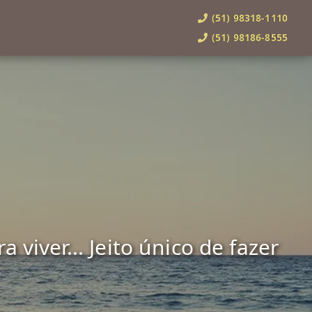
(51) 98318-1110
(51) 98186-8555
viver... Jeito único de fazer