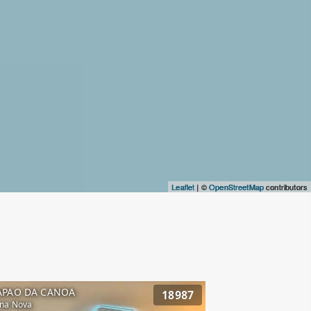
Leaflet
| ©
OpenStreetMap
contributors
APAO DA CANOA
18987
na Nova