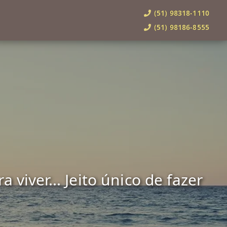
(51) 98318-1110
(51) 98186-8555
viver... Jeito único de fazer