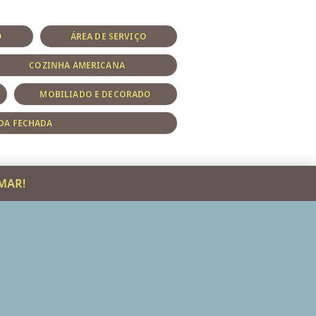
O
ÁREA DE SERVIÇO
COZINHA AMERICANA
MOBILIADO E DECORADO
DA FECHADA
MAR!