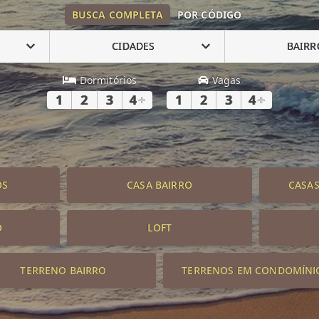
BUSCA COMPLETA
POR CÓDIGO
CIDADES
BAIRR
Dormitórios
Vagas
1
2
3
4
+
1
2
3
4
+
OS
CASA BAIRRO
CASA
O
LOFT
TERRENO BAIRRO
TERRENOS EM CONDOMÍNI