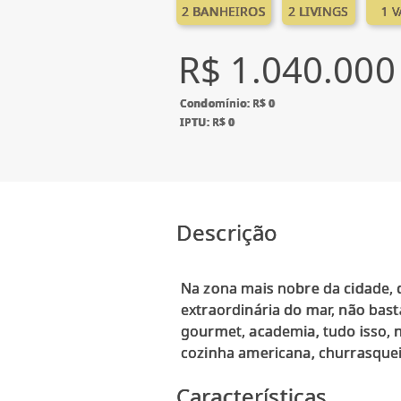
2 BANHEIROS
2 LIVINGS
1 
R$ 1.040.000
Condomínio: R$ 0
IPTU: R$ 0
Descrição
Na zona mais nobre da cidade, d
extraordinária do mar, não bast
gourmet, academia, tudo isso, 
Características