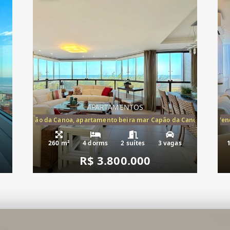
APARTAMENTOS
te mar Capão da Canoa, apartamento beira mar Capão da Canoa, aparta
Apartamento Beira-Mar à Vend
260 m²
4 dorms
2 suítes
3 vagas
R$ 3.800.000