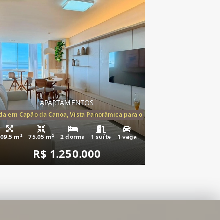
APARTAMENTOS
mento à venda Cap
a em Capão da Canoa, Vista Panorâmica para o Mar, 2 Dormitórios,(1suíte
109.5 m²
75.05 m²
2 dorms
1 suíte
1 vaga
R$ 1.250.000