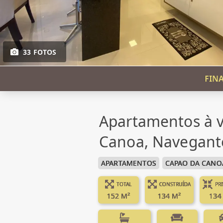
33 FOTOS
FIN
Apartamentos à 
Canoa, Navegant
APARTAMENTOS
CAPAO DA CANO
TOTAL
CONSTRUÍDA
PR
152 M²
134 M²
134