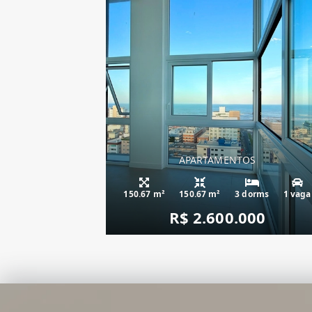
APARTAMENTOS
apartamento fren
150.67 m²
150.67 m²
3 dorms
1 vaga
R$ 2.600.000