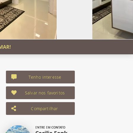
MAR!
Tenho interesse
Salvar nos favoritos
Compartilhar
ENTRE EM CONTATO
Cecilia Fank