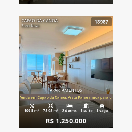
CAPAO DA CANOA
18987
Zona Nova
APARTAMENTOS
ira-Mar à Venda em Capão da Canoa, Vista Panorâmica para o Mar, 2 Dormi
109.5 m²
75.05 m²
2 dorms
1 suíte
1 vaga
R$ 1.250.000