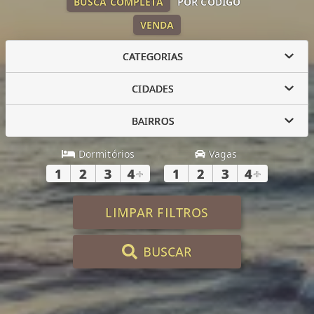
BUSCA COMPLETA
POR CÓDIGO
VENDA
CATEGORIAS
CIDADES
BAIRROS
Dormitórios
Vagas
1
2
3
4
+
1
2
3
4
+
LIMPAR FILTROS
BUSCAR