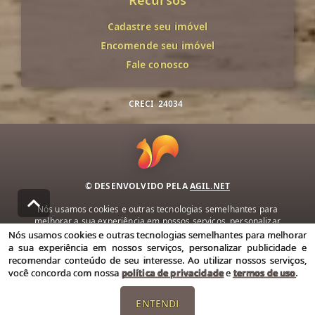
Recursos
Cadastre seu imóvel
Encomende seu imóvel
Fale conosco
CRECI
24034
© DESENVOLVIDO PELA
AGIL.NET
Nós usamos cookies e outras tecnologias semelhantes para
melhorar a sua experiência em nossos serviços, personalizar
publicidade e recomendar conteúdo de seu interesse. Ao utilizar
Nós usamos cookies e outras tecnologias semelhantes para melhorar
nossos serviços, você concorda com nossa política de privacidade e
a sua experiência em nossos serviços, personalizar publicidade e
termos de uso.
recomendar conteúdo de seu interesse. Ao utilizar nossos serviços,
você concorda com nossa
política de privacidade
e
termos de uso
.
Política de Privacidade
Termos de uso
ENTENDI