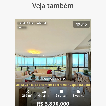
Veja também
CAPAO DA CANOA
19015
Centro
APARTAMENTOS
te mar Capão da Canoa, apartamento beira mar Capão da Canoa, aparta
260 m²
4 dorms
2 suítes
3 vagas
R$ 3.800.000