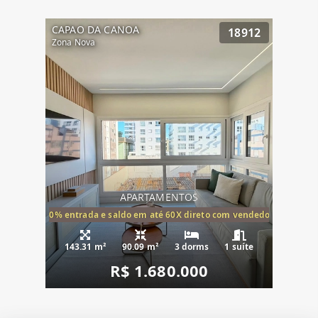
CAPAO DA CANOA
18912
Zona Nova
APARTAMENTOS
20% entrada e saldo em até 60X direto com vendedor
143.31 m²
90.09 m²
3 dorms
1 suíte
R$ 1.680.000