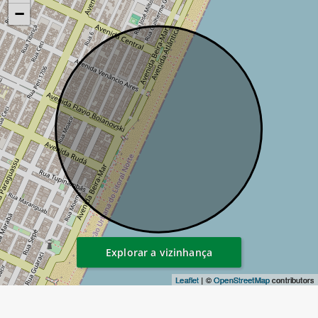
−
Explorar a vizinhança
Leaflet
| ©
OpenStreetMap
contributors