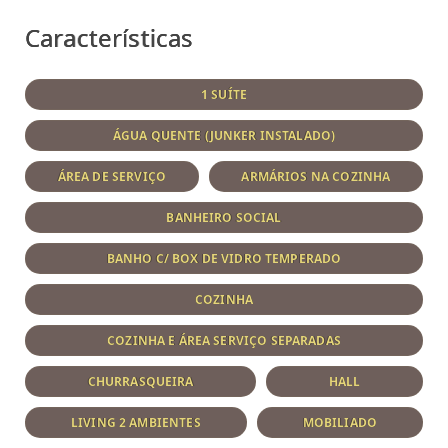
Características
1 SUÍTE
ÁGUA QUENTE (JUNKER INSTALADO)
ÁREA DE SERVIÇO
ARMÁRIOS NA COZINHA
BANHEIRO SOCIAL
BANHO C/ BOX DE VIDRO TEMPERADO
COZINHA
COZINHA E ÁREA SERVIÇO SEPARADAS
CHURRASQUEIRA
HALL
LIVING 2 AMBIENTES
MOBILIADO