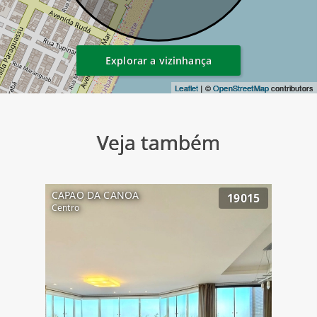
Explorar a vizinhança
Leaflet
| ©
OpenStreetMap
contributors
Veja também
CAPAO DA CANOA
19015
Centro