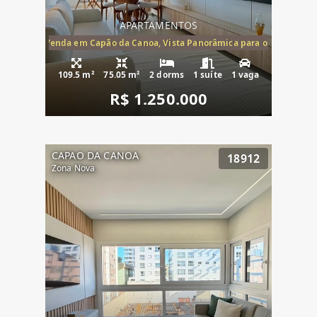
APARTAMENTOS
ira-Mar à Venda em Capão da Canoa, Vista Panorâmica para o Mar, 2 Dormi
109.5 m²
75.05 m²
2 dorms
1 suíte
1 vaga
R$ 1.250.000
CAPAO DA CANOA
18912
Zona Nova