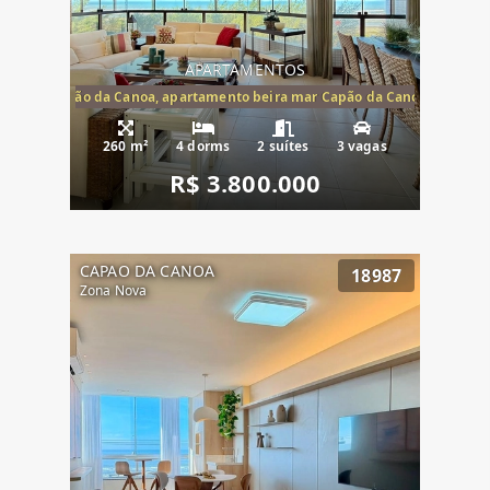
APARTAMENTOS
te mar Capão da Canoa, apartamento beira mar Capão da Canoa, aparta
260 m²
4 dorms
2 suítes
3 vagas
R$ 3.800.000
CAPAO DA CANOA
18987
Zona Nova