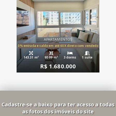
APARTAMENTOS
20% entrada e saldo em até 60X direto com vendedor
143.31 m²
90.09 m²
3 dorms
1 suíte
R$ 1.680.000
Cadastre-se a baixo para ter acesso a todas
as fotos dos imóveis do site