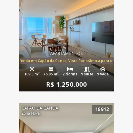
APARTAMENTOS
ira-Mar à Venda em Capão da Canoa, Vista Panorâmica para o Mar, 2 Dormi
109.5 m²
75.05 m²
2 dorms
1 suíte
1 vaga
R$ 1.250.000
CAPAO DA CANOA
18912
Zona Nova