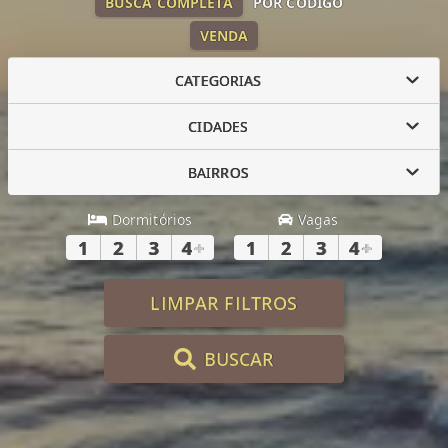
BUSCA COMPLETA
POR CÓDIGO
VENDA
CATEGORIAS
CIDADES
BAIRROS
Dormitórios
Vagas
1
2
3
4
+
1
2
3
4
+
LIMPAR FILTROS
BUSCAR