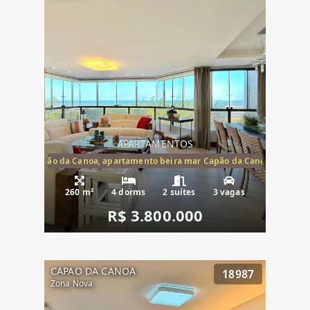
APARTAMENTOS
te mar Capão da Canoa, apartamento beira mar Capão da Canoa, aparta
260 m²
4 dorms
2 suítes
3 vagas
R$ 3.800.000
CAPAO DA CANOA
18987
Zona Nova