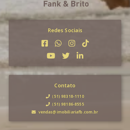
Redes Sociais
Contato
(51) 98318-1110
(51) 98186-8555
vendas@imobiliariafb.com.br