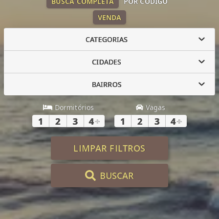
BUSCA COMPLETA
POR CÓDIGO
VENDA
CATEGORIAS
CIDADES
BAIRROS
Dormitórios
Vagas
1
2
3
4
+
1
2
3
4
+
LIMPAR FILTROS
BUSCAR