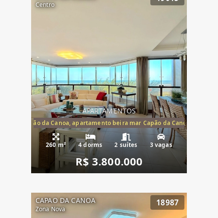
Centro
APARTAMENTOS
te mar Capão da Canoa, apartamento beira mar Capão da Canoa, aparta
260 m²
4 dorms
2 suítes
3 vagas
R$ 3.800.000
CAPAO DA CANOA
18987
Zona Nova