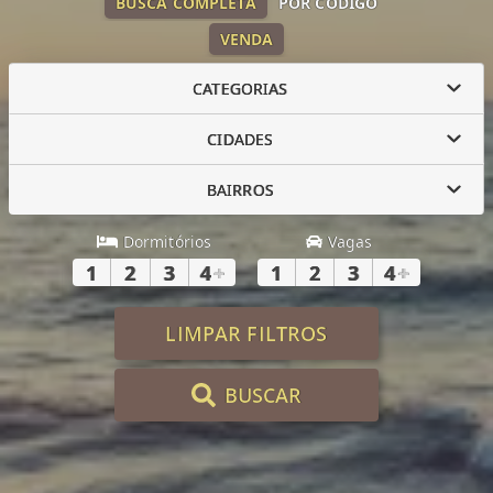
BUSCA COMPLETA
POR CÓDIGO
VENDA
CATEGORIAS
CIDADES
BAIRROS
Dormitórios
Vagas
1
2
3
4
+
1
2
3
4
+
LIMPAR FILTROS
BUSCAR