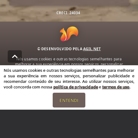
CRECI
24034
© DESENVOLVIDO PELA
AGIL.NET
Nós usamos cookies e outras tecnologias semelhantes para
melhorar a sua experiência em nossos serviços, personalizar
publicidade e recomendar conteúdo de seu interesse. Ao utilizar
Nós usamos cookies e outras tecnologias semelhantes para melhorar
nossos serviços, você concorda com nossa política de privacidade e
a sua experiência em nossos serviços, personalizar publicidade e
termos de uso.
recomendar conteúdo de seu interesse. Ao utilizar nossos serviços,
você concorda com nossa
política de privacidade
e
termos de uso
.
Política de Privacidade
Termos de uso
ENTENDI