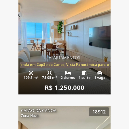
APARTAMENTOS
ira-Mar à Venda em Capão da Canoa, Vista Panorâmica para o Mar, 2 Dormi
109.5 m²
75.05 m²
2 dorms
1 suíte
1 vaga
R$ 1.250.000
CAPAO DA CANOA
18912
Zona Nova