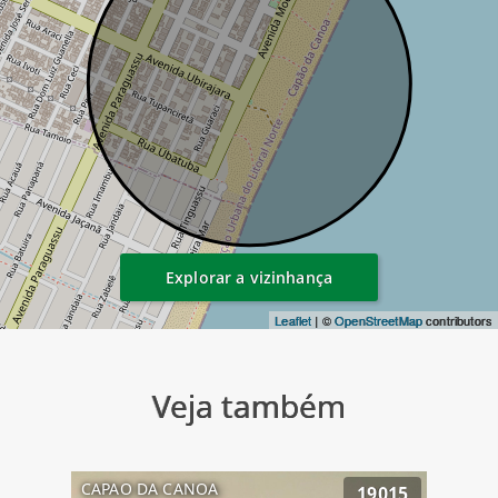
Explorar a vizinhança
Leaflet
| ©
OpenStreetMap
contributors
Veja também
CAPAO DA CANOA
19015