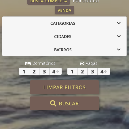
BUSCA COMPLETA
POR CÓDIGO
VENDA
CATEGORIAS
CIDADES
BAIRROS
Dormitórios
Vagas
1
2
3
4
+
1
2
3
4
+
LIMPAR FILTROS
BUSCAR