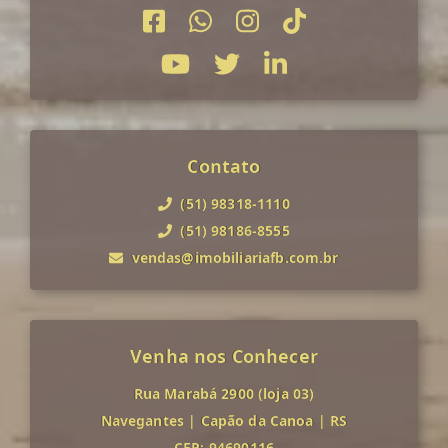
Contato
(51) 98318-1110
(51) 98186-8555
vendas@imobiliariafb.com.br
Venha nos Conhecer
Rua Marabá 2900 (loja 03)
Navegantes
|
Capão da Canoa
|
RS
CEP: 94690116