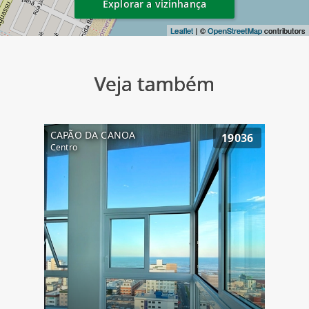
Explorar a vizinhança
Leaflet
| ©
OpenStreetMap
contributors
Veja também
CAPÃO DA CANOA
19036
Centro