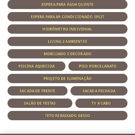
ESPERA PARA ÁGUA QUENTE
ESPERA PARA AR CONDICIONADO SPLIT
HIDRÔMETRO INDIVIDUAL
LIVING 2 AMBIENTES
MOBILIADO E DECORADO
PISCINA AQUECIDA
PISO PORCELANATO
PROJETO DE ILUMINAÇÃO
SACADA DE FRENTE
SACADA FECHADA
SALÃO DE FESTAS
TV A CABO
TETO REBAIXADO GESSO