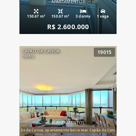
APARTAMENTOS
150.67 m²
150.67 m²
3 dorms
1 vaga
R$ 2.600.000
CAPAO DA CANOA
19015
Centro
APARTAMENTOS
te mar Capão da Canoa, apartamento beira mar Capão da Canoa, aparta