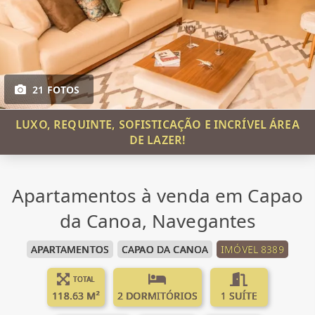
21 FOTOS
LUXO, REQUINTE, SOFISTICAÇÃO E INCRÍVEL ÁREA
DE LAZER!
Apartamentos à venda em Capao
da Canoa, Navegantes
APARTAMENTOS
CAPAO DA CANOA
IMÓVEL 8389
TOTAL
118.63 M²
2 DORMITÓRIOS
1 SUÍTE