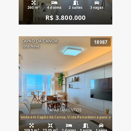
260 m²
4 dorms
2 suítes
3 vagas
R$ 3.800.000
CAPAO DA CANOA
18987
Zona Nova
APARTAMENTOS
ira-Mar à Venda em Capão da Canoa, Vista Panorâmica para o Mar, 2 Dormi
109.5 m²
75.05 m²
2 dorms
1 suíte
1 vaga