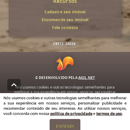
Recursos
Cadastre seu imóvel
Encomende seu imóvel
Fale conosco
CRECI
24034
© DESENVOLVIDO PELA
AGIL.NET
Nós usamos cookies e outras tecnologias semelhantes para
melhorar a sua experiência em nossos serviços, personalizar
publicidade e recomendar conteúdo de seu interesse. Ao utilizar
Nós usamos cookies e outras tecnologias semelhantes para melhorar
nossos serviços, você concorda com nossa política de privacidade e
a sua experiência em nossos serviços, personalizar publicidade e
termos de uso.
recomendar conteúdo de seu interesse. Ao utilizar nossos serviços,
você concorda com nossa
política de privacidade
e
termos de uso
.
Política de Privacidade
Termos de uso
ENTENDI