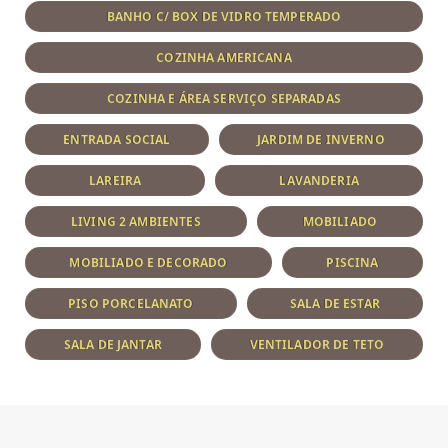
BANHO C/ BOX DE VIDRO TEMPERADO
COZINHA AMERICANA
COZINHA E ÁREA SERVIÇO SEPARADAS
ENTRADA SOCIAL
JARDIM DE INVERNO
LAREIRA
LAVANDERIA
LIVING 2 AMBIENTES
MOBILIADO
MOBILIADO E DECORADO
PISCINA
PISO PORCELANATO
SALA DE ESTAR
SALA DE JANTAR
VENTILADOR DE TETO