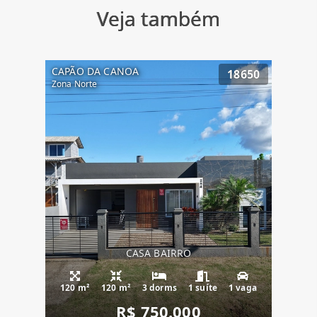
Veja também
CAPÃO DA CANOA
18650
Zona Norte
CASA BAIRRO
120 m²
120 m²
3 dorms
1 suíte
1 vaga
R$ 750.000