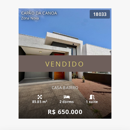
CAPÃO DA CANOA
18033
Zona Nova
VENDIDO
CASA BAIRRO
85.85 m²
2 dorms
1 suíte
R$ 650.000