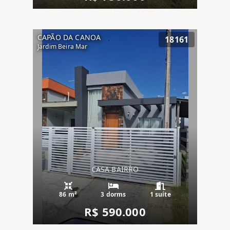
CAPÃO DA CANOA
18161
Jardim Beira Mar
CASA BAIRRO
86 m²
3 dorms
1 suíte
R$ 590.000