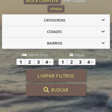
BUSCA COMPLETA
POR CÓDIGO
VENDA
CATEGORIAS
CIDADES
BAIRROS
Dormitórios
Vagas
1
2
3
4
+
1
2
3
4
+
LIMPAR FILTROS
BUSCAR