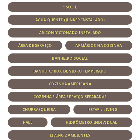
1 SUÍTE
ÁGUA QUENTE (JUNKER INSTALADO)
AR-CONDICIONADO INSTALADO
ÁREA DE SERVIÇO
ARMÁRIOS NA COZINHA
BANHEIRO SOCIAL
BANHO C/ BOX DE VIDRO TEMPERADO
COZINHA AMERICANA
COZINHA E ÁREA SERVIÇO SEPARADAS
CHURRASQUEIRA
ESTAR / LIVING
HALL
HIDRÔMETRO INDIVIDUAL
LIVING 2 AMBIENTES