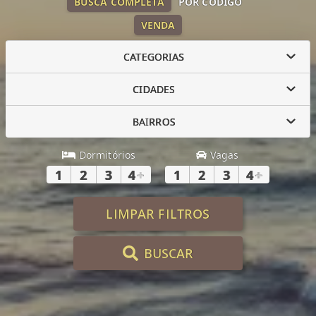
BUSCA COMPLETA
POR CÓDIGO
VENDA
CATEGORIAS
CIDADES
BAIRROS
Dormitórios
Vagas
1
2
3
4
+
1
2
3
4
+
LIMPAR FILTROS
BUSCAR