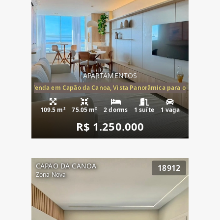
APARTAMENTOS
ira-Mar à Venda em Capão da Canoa, Vista Panorâmica para o Mar, 2 Dormi
109.5 m²
75.05 m²
2 dorms
1 suíte
1 vaga
R$ 1.250.000
CAPAO DA CANOA
18912
Zona Nova