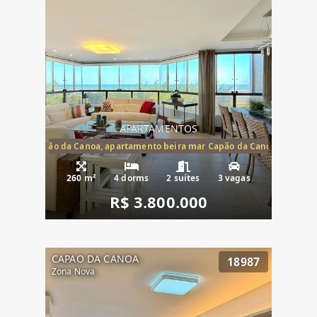
APARTAMENTOS
te mar Capão da Canoa, apartamento beira mar Capão da Canoa, aparta
260 m²
4 dorms
2 suítes
3 vagas
R$ 3.800.000
CAPAO DA CANOA
18987
Zona Nova