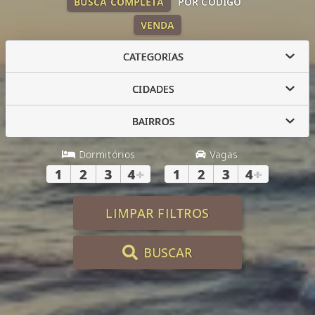
BUSCA COMPLETA
POR CÓDIGO
VENDA
CATEGORIAS
CIDADES
BAIRROS
Dormitórios
Vagas
1
2
3
4
+
1
2
3
4
+
LIMPAR FILTROS
BUSCAR