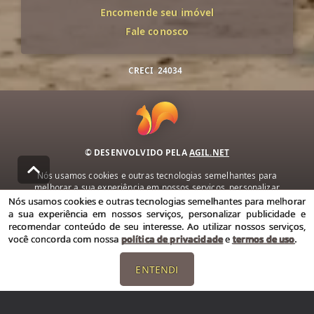
Encomende seu imóvel
Fale conosco
CRECI
24034
© DESENVOLVIDO PELA
AGIL.NET
Nós usamos cookies e outras tecnologias semelhantes para
melhorar a sua experiência em nossos serviços, personalizar
publicidade e recomendar conteúdo de seu interesse. Ao utilizar
Nós usamos cookies e outras tecnologias semelhantes para melhorar
nossos serviços, você concorda com nossa política de privacidade e
a sua experiência em nossos serviços, personalizar publicidade e
termos de uso.
recomendar conteúdo de seu interesse. Ao utilizar nossos serviços,
você concorda com nossa
política de privacidade
e
termos de uso
.
Política de Privacidade
Termos de uso
ENTENDI