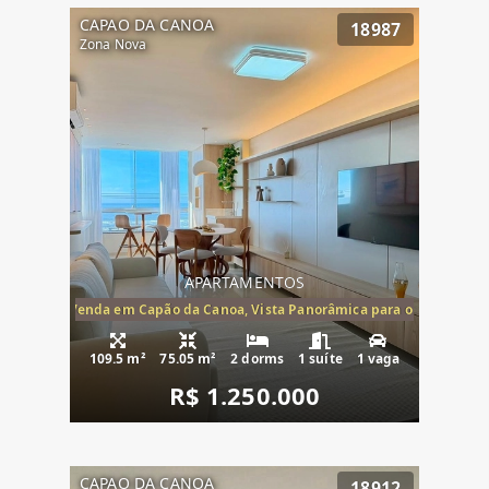
CAPAO DA CANOA
18987
Zona Nova
APARTAMENTOS
ira-Mar à Venda em Capão da Canoa, Vista Panorâmica para o Mar, 2 Dormi
109.5 m²
75.05 m²
2 dorms
1 suíte
1 vaga
R$ 1.250.000
CAPAO DA CANOA
18912