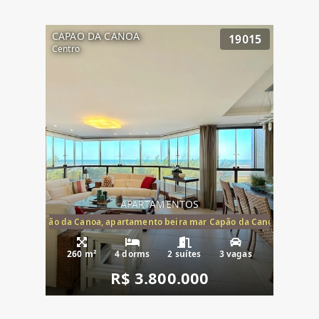
CAPAO DA CANOA
19015
Centro
APARTAMENTOS
te mar Capão da Canoa, apartamento beira mar Capão da Canoa, aparta
260 m²
4 dorms
2 suítes
3 vagas
R$ 3.800.000