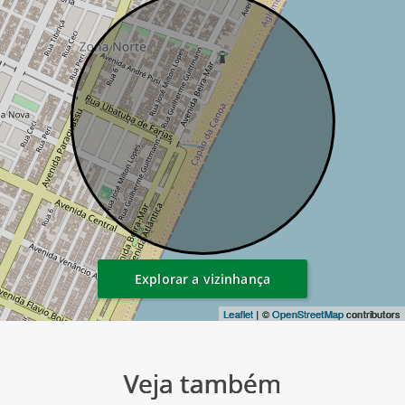
Explorar a vizinhança
Leaflet
| ©
OpenStreetMap
contributors
Veja também