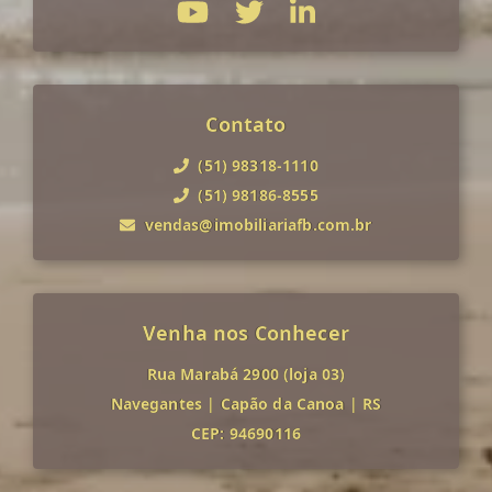
Contato
(51) 98318-1110
(51) 98186-8555
vendas@imobiliariafb.com.br
Venha nos Conhecer
Rua Marabá 2900 (loja 03)
Navegantes
|
Capão da Canoa
|
RS
CEP: 94690116