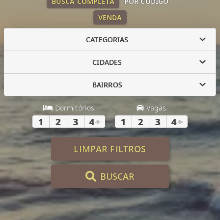
BUSCA COMPLETA
POR CÓDIGO
VENDA
CATEGORIAS
CIDADES
BAIRROS
Dormitórios
Vagas
1
2
3
4
+
1
2
3
4
+
LIMPAR FILTROS
BUSCAR