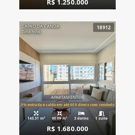
R$ 1.250.000
CAPAO DA CANOA
18912
Zona Nova
APARTAMENTOS
20% entrada e saldo em até 60X direto com vendedor
143.31 m²
90.09 m²
3 dorms
1 suíte
R$ 1.680.000