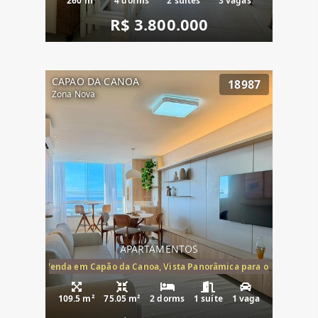
260 m²
4 dorms
2 suítes
3 vagas
R$ 3.800.000
CAPAO DA CANOA
18987
Zona Nova
APARTAMENTOS
ira-Mar à Venda em Capão da Canoa, Vista Panorâmica para o Mar, 2 Dormi
109.5 m²
75.05 m²
2 dorms
1 suíte
1 vaga