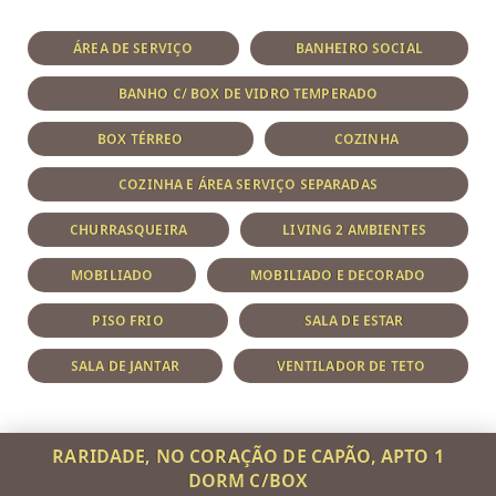
ÁREA DE SERVIÇO
BANHEIRO SOCIAL
BANHO C/ BOX DE VIDRO TEMPERADO
BOX TÉRREO
COZINHA
COZINHA E ÁREA SERVIÇO SEPARADAS
CHURRASQUEIRA
LIVING 2 AMBIENTES
MOBILIADO
MOBILIADO E DECORADO
PISO FRIO
SALA DE ESTAR
SALA DE JANTAR
VENTILADOR DE TETO
RARIDADE, NO CORAÇÃO DE CAPÃO, APTO 1
DORM C/BOX