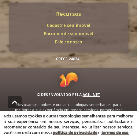
Recursos
Cadastre seu imóvel
Encomende seu imóvel
Fale conosco
CRECI
24034
© DESENVOLVIDO PELA
AGIL.NET
Nós usamos cookies e outras tecnologias semelhantes para
melhorar a sua experiência em nossos serviços, personalizar
publicidade e recomendar conteúdo de seu interesse. Ao utilizar
Nós usamos cookies e outras tecnologias semelhantes para melhorar
nossos serviços, você concorda com nossa política de privacidade e
a sua experiência em nossos serviços, personalizar publicidade e
termos de uso.
recomendar conteúdo de seu interesse. Ao utilizar nossos serviços,
você concorda com nossa
política de privacidade
e
termos de uso
.
Política de Privacidade
Termos de uso