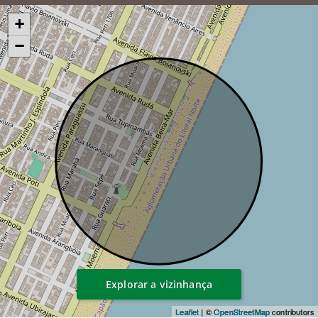
+
−
Explorar a vizinhança
Leaflet
| ©
OpenStreetMap
contributors