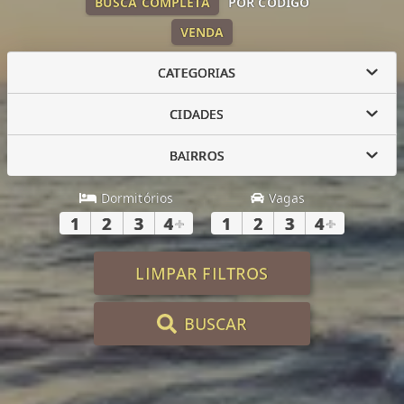
BUSCA COMPLETA
POR CÓDIGO
VENDA
CATEGORIAS
CIDADES
BAIRROS
Dormitórios
Vagas
1
2
3
4
+
1
2
3
4
+
LIMPAR FILTROS
BUSCAR