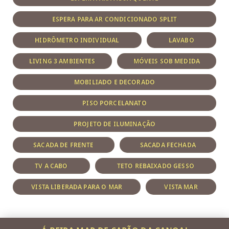
ESPERA PARA AR CONDICIONADO SPLIT
HIDRÔMETRO INDIVIDUAL
LAVABO
LIVING 3 AMBIENTES
MÓVEIS SOB MEDIDA
MOBILIADO E DECORADO
PISO PORCELANATO
PROJETO DE ILUMINAÇÃO
SACADA DE FRENTE
SACADA FECHADA
TV A CABO
TETO REBAIXADO GESSO
VISTA LIBERADA PARA O MAR
VISTA MAR