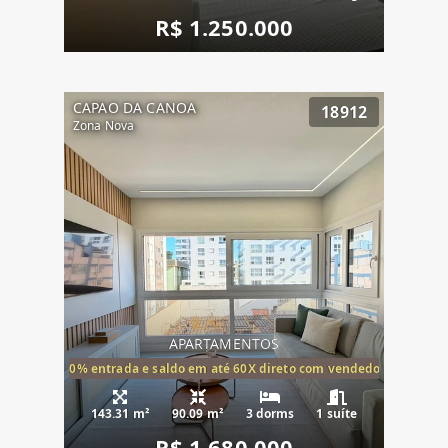
R$ 1.250.000
CAPAO DA CANOA
18912
Zona Nova
APARTAMENTOS
20% entrada e saldo em até 60X direto com vendedor
143.31 m²
90.09 m²
3 dorms
1 suíte
R$ 1.680.000