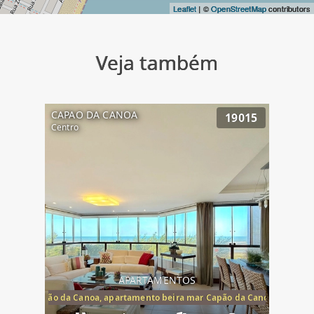
Leaflet
| ©
OpenStreetMap
contributors
Veja também
CAPAO DA CANOA
19015
Centro
APARTAMENTOS
te mar Capão da Canoa, apartamento beira mar Capão da Canoa, aparta