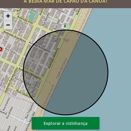
Á BEIRA MAR DE CAPÃO DA CANOA!
+
−
Explorar a vizinhança