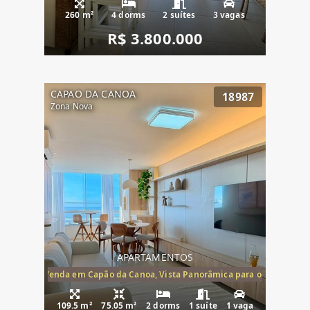
260 m²
4 dorms
2 suítes
3 vagas
R$ 3.800.000
CAPAO DA CANOA
18987
Zona Nova
APARTAMENTOS
ira-Mar à Venda em Capão da Canoa, Vista Panorâmica para o Mar, 2 Dormi
109.5 m²
75.05 m²
2 dorms
1 suíte
1 vaga