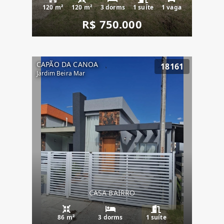
120 m²
120 m²
3 dorms
1 suíte
1 vaga
R$ 750.000
CAPÃO DA CANOA
18161
Jardim Beira Mar
CASA BAIRRO
86 m²
3 dorms
1 suíte