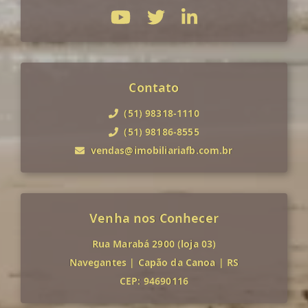
Contato
(51) 98318-1110
(51) 98186-8555
vendas@imobiliariafb.com.br
Venha nos Conhecer
Rua Marabá 2900 (loja 03)
Navegantes
|
Capão da Canoa
|
RS
CEP: 94690116