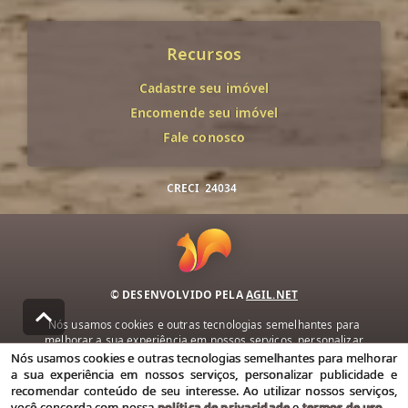
Recursos
Cadastre seu imóvel
Encomende seu imóvel
Fale conosco
CRECI
24034
© DESENVOLVIDO PELA
AGIL.NET
Nós usamos cookies e outras tecnologias semelhantes para
melhorar a sua experiência em nossos serviços, personalizar
publicidade e recomendar conteúdo de seu interesse. Ao utilizar
Nós usamos cookies e outras tecnologias semelhantes para melhorar
nossos serviços, você concorda com nossa política de privacidade e
a sua experiência em nossos serviços, personalizar publicidade e
termos de uso.
recomendar conteúdo de seu interesse. Ao utilizar nossos serviços,
você concorda com nossa
política de privacidade
e
termos de uso
.