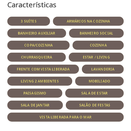
Características
3 SUÍTES
ARMÁRIOS NA COZINHA
BANHEIRO AUXILIAR
BANHEIRO SOCIAL
COPA/COZINHA
COZINHA
CHURRASQUEIRA
ESTAR / LIVING
FRENTE COM VISTA LIBERADA
LAVANDERIA
LIVING 2 AMBIENTES
MOBILIADO
PAISAGISMO
SALA DE ESTAR
SALA DE JANTAR
SALÃO DE FESTAS
VISTA LIBERADA PARA O MAR