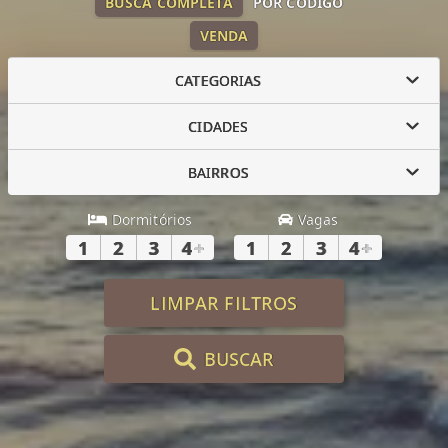
BUSCA COMPLETA
POR CÓDIGO
VENDA
CATEGORIAS
CIDADES
BAIRROS
Dormitórios
Vagas
1
2
3
4
+
1
2
3
4
+
LIMPAR FILTROS
BUSCAR