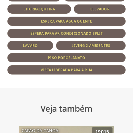
CHURRASQUEIRA
ELEVADOR
ESPERA PARA ÁGUA QUENTE
ESPERA PARA AR CONDICIONADO SPLIT
LAVABO
LIVING 2 AMBIENTES
PISO PORCELANATO
VISTA LIBERADA PARA A RUA
Veja também
CAPAO DA CANOA
19015