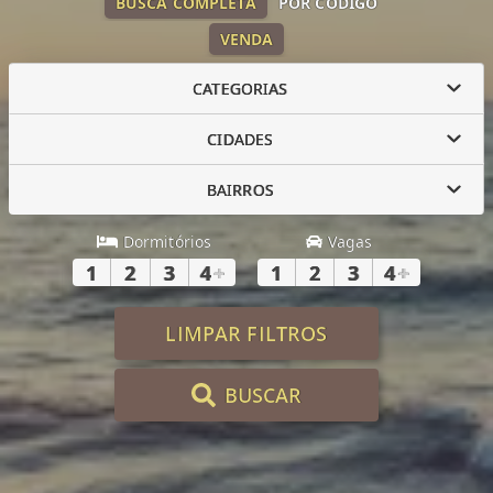
BUSCA COMPLETA
POR CÓDIGO
VENDA
CATEGORIAS
CIDADES
BAIRROS
Dormitórios
Vagas
1
2
3
4
+
1
2
3
4
+
LIMPAR FILTROS
BUSCAR