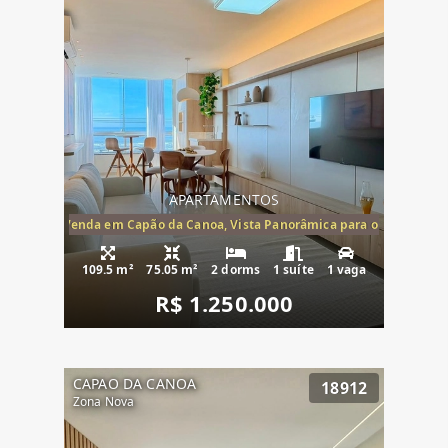
APARTAMENTOS
ira-Mar à Venda em Capão da Canoa, Vista Panorâmica para o Mar, 2 Dormi
109.5 m²
75.05 m²
2 dorms
1 suíte
1 vaga
R$ 1.250.000
CAPAO DA CANOA
18912
Zona Nova