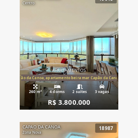
Centro
APARTAMENTOS
te mar Capão da Canoa, apartamento beira mar Capão da Canoa, aparta
260 m²
4 dorms
2 suítes
3 vagas
R$ 3.800.000
CAPAO DA CANOA
18987
Zona Nova