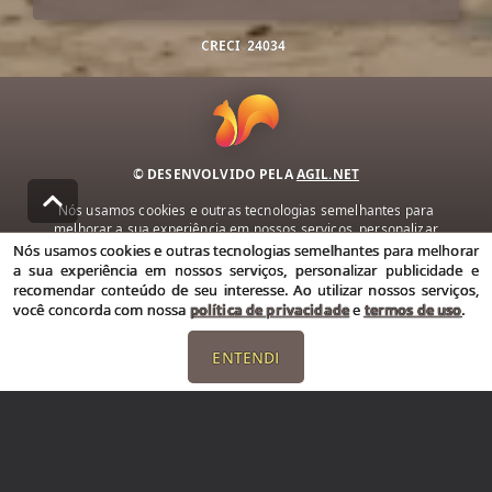
CRECI
24034
© DESENVOLVIDO PELA
AGIL.NET
Nós usamos cookies e outras tecnologias semelhantes para
melhorar a sua experiência em nossos serviços, personalizar
publicidade e recomendar conteúdo de seu interesse. Ao utilizar
Nós usamos cookies e outras tecnologias semelhantes para melhorar
nossos serviços, você concorda com nossa política de privacidade e
a sua experiência em nossos serviços, personalizar publicidade e
termos de uso.
recomendar conteúdo de seu interesse. Ao utilizar nossos serviços,
você concorda com nossa
política de privacidade
e
termos de uso
.
Política de Privacidade
Termos de uso
ENTENDI