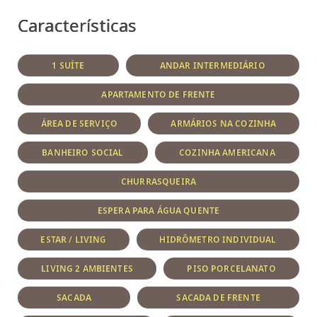
Características
1 SUÍTE
ANDAR INTERMEDIÁRIO
APARTAMENTO DE FRENTE
ÁREA DE SERVIÇO
ARMÁRIOS NA COZINHA
BANHEIRO SOCIAL
COZINHA AMERICANA
CHURRASQUEIRA
ESPERA PARA ÁGUA QUENTE
ESTAR / LIVING
HIDRÔMETRO INDIVIDUAL
LIVING 2 AMBIENTES
PISO PORCELANATO
SACADA
SACADA DE FRENTE