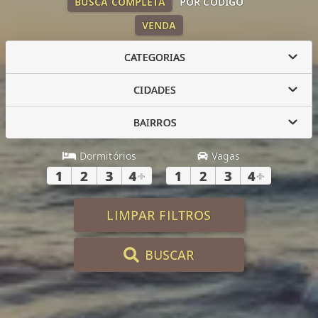
BUSCA COMPLETA
POR CÓDIGO
VENDA
CATEGORIAS
CIDADES
BAIRROS
Dormitórios
Vagas
1
2
3
4
+
1
2
3
4
+
LIMPAR FILTROS
BUSCAR