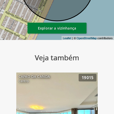
Explorar a vizinhança
Leaflet
| ©
OpenStreetMap
contributors
Veja também
CAPAO DA CANOA
19015
Centro