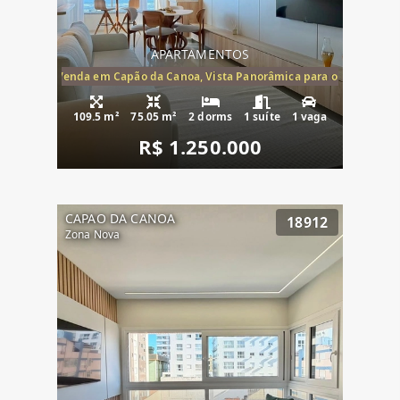
APARTAMENTOS
ira-Mar à Venda em Capão da Canoa, Vista Panorâmica para o Mar, 2 Dormi
109.5 m²
75.05 m²
2 dorms
1 suíte
1 vaga
R$ 1.250.000
CAPAO DA CANOA
18912
Zona Nova