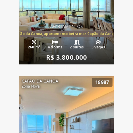
APARTAMENTOS
te mar Capão da Canoa, apartamento beira mar Capão da Canoa, aparta
260 m²
4 dorms
2 suítes
3 vagas
R$ 3.800.000
CAPAO DA CANOA
18987
Zona Nova