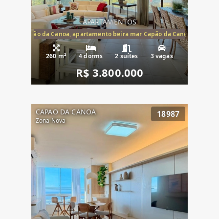
APARTAMENTOS
te mar Capão da Canoa, apartamento beira mar Capão da Canoa, aparta
260 m²
4 dorms
2 suítes
3 vagas
R$ 3.800.000
CAPAO DA CANOA
18987
Zona Nova