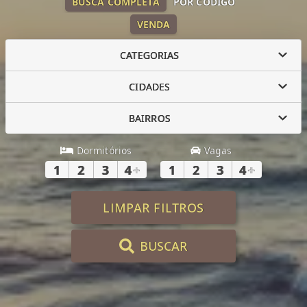
BUSCA COMPLETA
POR CÓDIGO
VENDA
CATEGORIAS
CIDADES
BAIRROS
Dormitórios
Vagas
1
2
3
4
+
1
2
3
4
+
LIMPAR FILTROS
BUSCAR