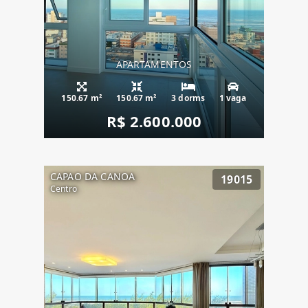
APARTAMENTOS
150.67 m²
150.67 m²
3 dorms
1 vaga
R$ 2.600.000
CAPAO DA CANOA
19015
Centro