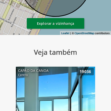
Explorar a vizinhança
Leaflet
| ©
OpenStreetMap
contributors
Veja também
CAPÃO DA CANOA
19036
Centro