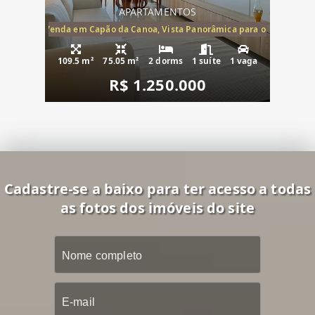
APARTAMENTOS
ira-Mar à Venda em Capão da Canoa, Vista Panorâmica para o Mar, 2 Dormi
109.5 m²
75.05 m²
2 dorms
1 suíte
1 vaga
R$ 1.250.000
Cadastre-se a baixo para ter acesso a todas
as fotos dos imóveis do site