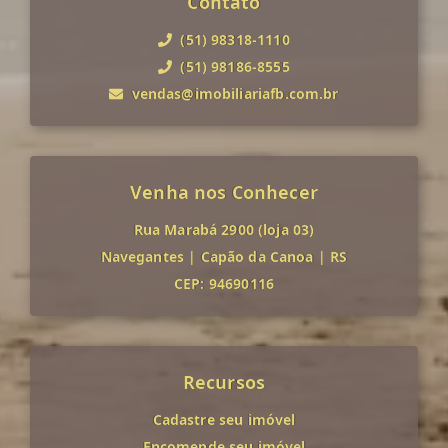
Contato
(51) 98318-1110
(51) 98186-8555
vendas@imobiliariafb.com.br
Venha nos Conhecer
Rua Marabá 2900 (loja 03)
Navegantes
|
Capão da Canoa
|
RS
CEP: 94690116
Recursos
Cadastre seu imóvel
Encomende seu imóvel