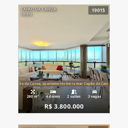
CAPAO DA CANOA
19015
Centro
APARTAMENTOS
te mar Capão da Canoa, apartamento beira mar Capão da Canoa, aparta
260 m²
4 dorms
2 suítes
3 vagas
R$ 3.800.000