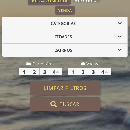
BUSCA COMPLETA
POR CÓDIGO
VENDA
CATEGORIAS
CIDADES
BAIRROS
Dormitórios
Vagas
1
2
3
4
+
1
2
3
4
+
LIMPAR FILTROS
BUSCAR