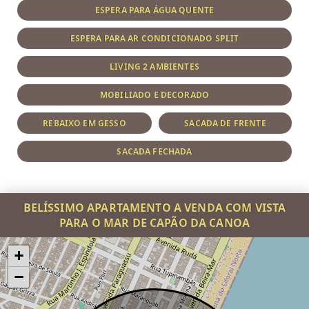
ESPERA PARA ÁGUA QUENTE
ESPERA PARA AR CONDICIONADO SPLIT
LIVING 2 AMBIENTES
MOBILIADO E DECORADO
REBAIXO EM GESSO
SACADA DE FRENTE
SACADA FECHADA
BELÍSSIMO APARTAMENTO A VENDA COM VISTA
PARA O MAR DE CAPÃO DA CANOA
+
−