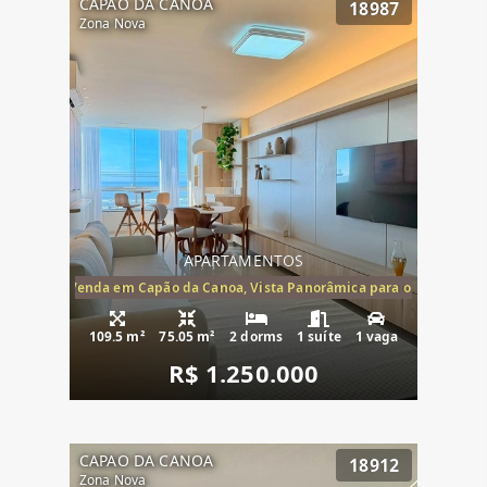
CAPAO DA CANOA
18987
Zona Nova
APARTAMENTOS
ira-Mar à Venda em Capão da Canoa, Vista Panorâmica para o Mar, 2 Dormi
109.5 m²
75.05 m²
2 dorms
1 suíte
1 vaga
R$ 1.250.000
CAPAO DA CANOA
18912
Zona Nova