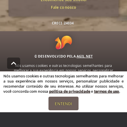
Fale conosco
CRECI
24034
© DESENVOLVIDO PELA
AGIL.NET
Nós usamos cookies e outras tecnologias semelhantes para
melhorar a sua experiência em nossos serviços, personalizar
publicidade e recomendar conteúdo de seu interesse. Ao utilizar
Nós usamos cookies e outras tecnologias semelhantes para melhorar
nossos serviços, você concorda com nossa política de privacidade e
a sua experiência em nossos serviços, personalizar publicidade e
termos de uso.
recomendar conteúdo de seu interesse. Ao utilizar nossos serviços,
você concorda com nossa
política de privacidade
e
termos de uso
.
Política de Privacidade
Termos de uso
ENTENDI