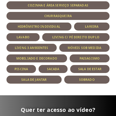
COZINHA E ÁREA SERVIÇO SEPARADAS
CHURRASQUEIRA
HIDRÔMETRO INDIVIDUAL
LAREIRA
LAVABO
LIVING C/ PÉ DIREITO DUPLO
LIVING 3 AMBIENTES
MÓVEIS SOB MEDIDA
MOBILIADO E DECORADO
PAISAGISMO
PISCINA
SACADA
SALA DE ESTAR
SALA DE JANTAR
SOBRADO
Quer ter acesso ao vídeo?
Conheça mais esse imóvel