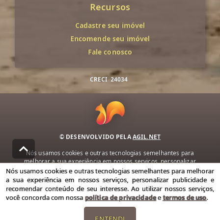
Recursos
Cadastre seu imóvel
Encomende seu imóvel
Fale conosco
CRECI
24034
© DESENVOLVIDO PELA
AGIL.NET
Nós usamos cookies e outras tecnologias semelhantes para
melhorar a sua experiência em nossos serviços, personalizar
publicidade e recomendar conteúdo de seu interesse. Ao utilizar
Nós usamos cookies e outras tecnologias semelhantes para melhorar
nossos serviços, você concorda com nossa política de privacidade e
a sua experiência em nossos serviços, personalizar publicidade e
termos de uso.
recomendar conteúdo de seu interesse. Ao utilizar nossos serviços,
você concorda com nossa
política de privacidade
e
termos de uso
.
Política de Privacidade
Termos de uso
ENTENDI