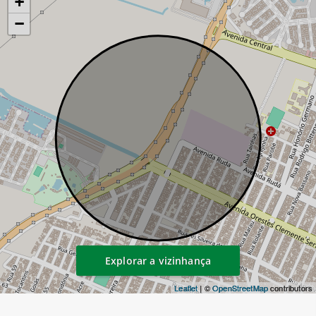
+
−
Explorar a vizinhança
Leaflet
| ©
OpenStreetMap
contributors