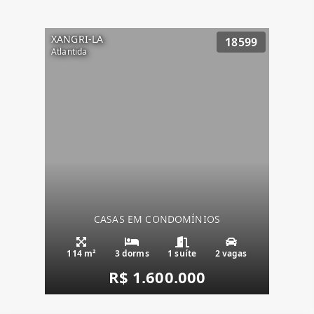
XANGRI-LA
18599
Atlantida
CASAS EM CONDOMÍNIOS
114 m²
3 dorms
1 suíte
2 vagas
R$ 1.600.000