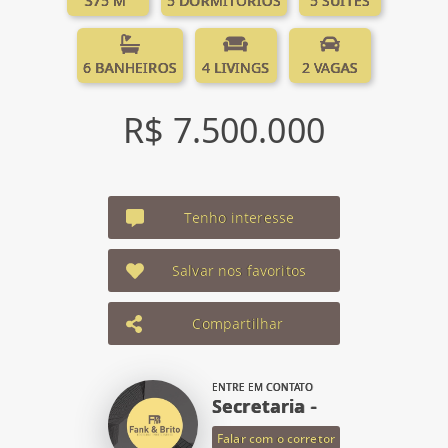
375 M²
5 DORMITÓRIOS
5 SUÍTES
6 BANHEIROS
4 LIVINGS
2 VAGAS
R$ 7.500.000
Tenho interesse
Salvar nos favoritos
Compartilhar
ENTRE EM CONTATO
Secretaria -
Falar com o corretor