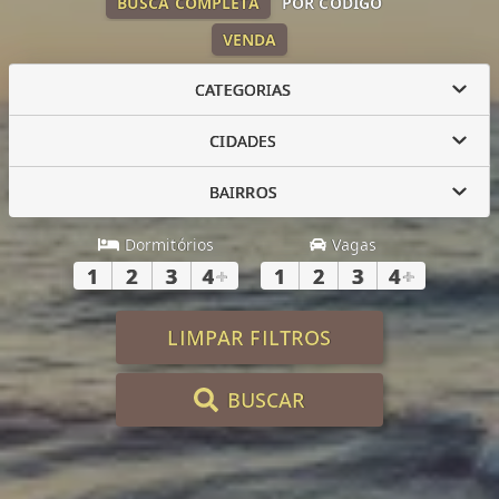
BUSCA COMPLETA
POR CÓDIGO
VENDA
CATEGORIAS
CIDADES
BAIRROS
Dormitórios
Vagas
1
2
3
4
+
1
2
3
4
+
LIMPAR FILTROS
BUSCAR