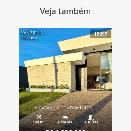
Veja também
XANGRI-LA
18997
Remanso
CASAS EM CONDOMÍNIOS
198 m²
4 dorms
4 suítes