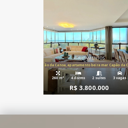
APARTAMENTOS
artamento frente mar Capão da Canoa, apartamento beira mar Capão da 
Apartamento Be
260 m²
4 dorms
2 suítes
3 vagas
R$ 3.800.000