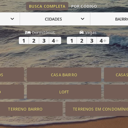
BUSCA COMPLETA
POR CÓDIGO
CIDADES
BAIRR
Dormitórios
Vagas
1
2
3
4
+
1
2
3
4
+
OS
CASA BAIRRO
CASA
O
LOFT
TERRENO BAIRRO
TERRENOS EM CONDOMÍNI