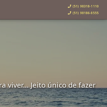
(51) 98318-1110
(51) 98186-8555
viver... Jeito único de fazer