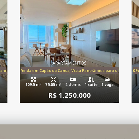
APARTAMENTOS
Canoa, apartamento à venda Cap
ira-Mar à Venda em Capão da Canoa, Vista Panorâmica para o Mar, 2 Dormi
20%
109.5 m²
75.05 m²
2 dorms
1 suíte
1 vaga
R$ 1.250.000