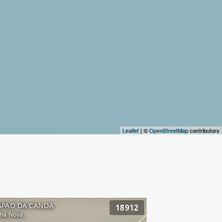
Leaflet
| ©
OpenStreetMap
contributors
APAO DA CANOA
18912
na Nova