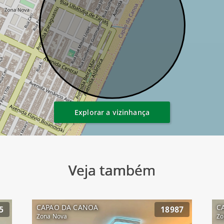
Explorar a vizinhança
Veja também
CAPAO DA CANOA
C
5
18987
Zona Nova
Zo