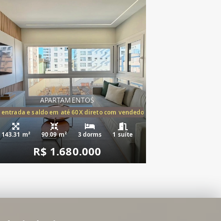
APARTAMENTOS
tórios,(1suíte)
 entrada e saldo em até 60X direto com vendedor
143.31 m²
90.09 m²
3 dorms
1 suíte
R$ 1.680.000